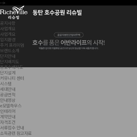
-->
공지사항
사업개요
사업개요
입지환경
주거 프리미엄
브랜드소개
단지안내
단지배치도
동호수배치도
단지설계
커뮤니티 센터
시스템
세대안내
공급면적
안내영상
e모델하우스
인테리어
계약안내
자격조건
서류접수 안내
소득관련 참고자료