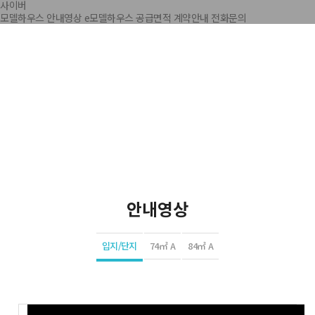
사이버
모델하우스
안내영상
e모델하우스
공급면적
계약안내
전화문의
안내영상
입지/단지
74㎡ A
84㎡ A